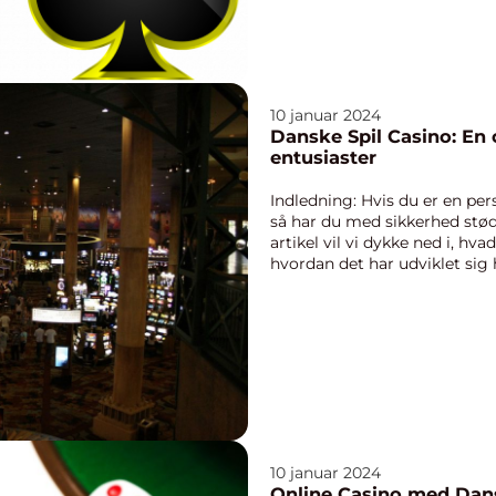
10 januar 2024
Danske Spil Casino: En 
entusiaster
Indledning: Hvis du er en per
så har du med sikkerhed stød
artikel vil vi dykke ned i, hv
hvordan det har udviklet sig hi
10 januar 2024
Online Casino med Dan