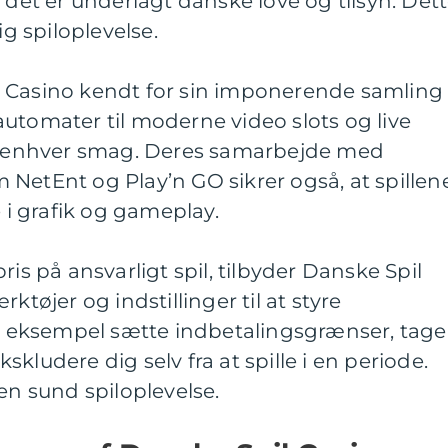
 det er underlagt danske love og tilsyn. Det
ig spiloplevelse.
 Casino kendt for sin imponerende samling
leautomater til moderne video slots og live
or enhver smag. Deres samarbejde med
NetEnt og Play’n GO sikrer også, at spillen
e i grafik og gameplay.
ris på ansvarligt spil, tilbyder Danske Spil
ktøjer og indstillinger til at styre
or eksempel sætte indbetalingsgrænser, tage
ekskludere dig selv fra at spille i en periode.
en sund spiloplevelse.