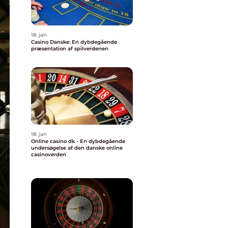
18. jan
Casino Danske: En dybdegående
præsentation af spilverdenen
18. jan
Online casino dk - En dybdegående
undersøgelse af den danske online
casinoverden