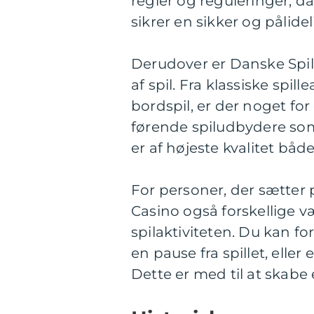
regler og reguleringer, da
sikrer en sikker og pålidel
Derudover er Danske Spil
af spil. Fra klassiske spil
bordspil, er der noget f
førende spiludbydere som 
er af højeste kvalitet båd
For personer, der sætter p
Casino også forskellige vær
spilaktiviteten. Du kan f
en pause fra spillet, eller 
Dette er med til at skabe 