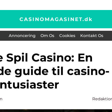
CASINOMAGASINET.
dk
Annoncering
Om Os
Cookies
Kontakt Os
e guide til casino-
ntusiaster
en
Redaktio