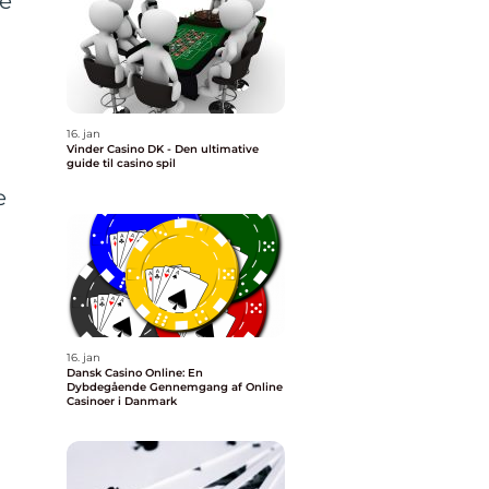
te
16. jan
Vinder Casino DK - Den ultimative
guide til casino spil
e
16. jan
Dansk Casino Online: En
Dybdegående Gennemgang af Online
Casinoer i Danmark