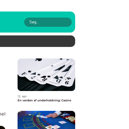
12. apr
En verden af underholdning: Casino
nel