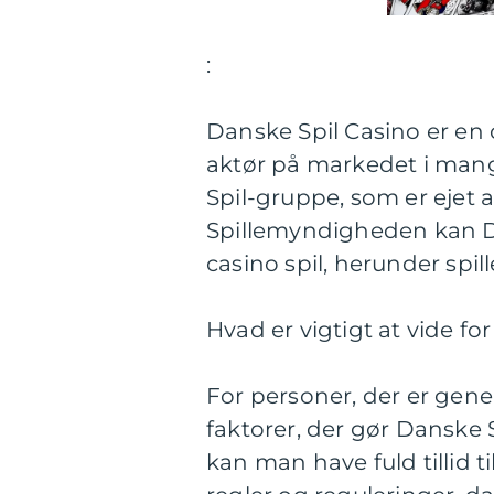
:
Danske Spil Casino er en 
aktør på markedet i mang
Spil-gruppe, som er ejet a
Spillemyndigheden kan Da
casino spil, herunder spil
Hvad er vigtigt at vide fo
For personer, der er genere
faktorer, der gør Danske Sp
kan man have fuld tillid t