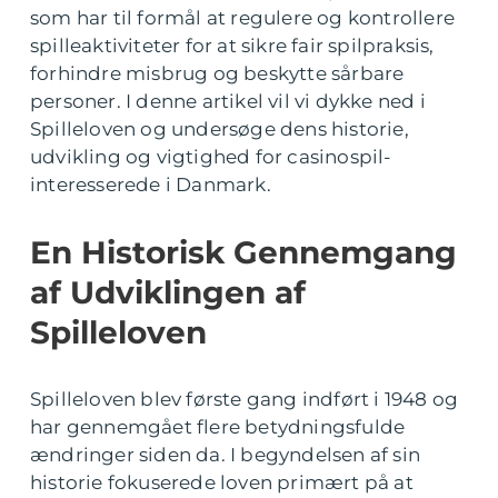
som har til formål at regulere og kontrollere
spilleaktiviteter for at sikre fair spilpraksis,
forhindre misbrug og beskytte sårbare
personer. I denne artikel vil vi dykke ned i
Spilleloven og undersøge dens historie,
udvikling og vigtighed for casinospil-
interesserede i Danmark.
En Historisk Gennemgang
af Udviklingen af
Spilleloven
Spilleloven blev første gang indført i 1948 og
har gennemgået flere betydningsfulde
ændringer siden da. I begyndelsen af sin
historie fokuserede loven primært på at