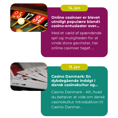
14. jan
Online casinoer er blevet
utroligt populære blandt
casino-entusiaster over
hele verden, og Danmark
Med et væld af spændende
er ingen undtagelse
spil og muligheden for at
vinde store gevinster, har
online casinoer taget ...
13. jan
Casino Danmark: En
dybdegående indsigt i
dansk casinokultur og
udviklingen af casinospil
Casino Danmark - Alt, hvad
du behøver at vide om dansk
casinokultur Introduktion til
Casino Danmar...