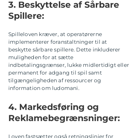
3. Beskyttelse af Sårbare
Spillere:
Spilleloven kræver, at operatørerne
implementerer foranstaltninger til at
beskytte sårbare spillere. Dette inkluderer
muligheden for at sætte
indbetalingsgrænser, lukke midlertidigt eller
permanent for adgang til spil samt
tilgængeligheden af ressourcer og
information om ludomani.
4. Markedsføring og
Reklamebegrænsninger:
Loven fastsætter også retningslinjer for