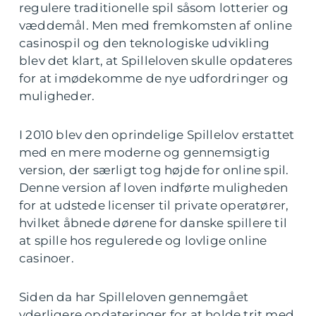
regulere traditionelle spil såsom lotterier og
væddemål. Men med fremkomsten af online
casinospil og den teknologiske udvikling
blev det klart, at Spilleloven skulle opdateres
for at imødekomme de nye udfordringer og
muligheder.
I 2010 blev den oprindelige Spillelov erstattet
med en mere moderne og gennemsigtig
version, der særligt tog højde for online spil.
Denne version af loven indførte muligheden
for at udstede licenser til private operatører,
hvilket åbnede dørene for danske spillere til
at spille hos regulerede og lovlige online
casinoer.
Siden da har Spilleloven gennemgået
yderligere opdateringer for at holde trit med