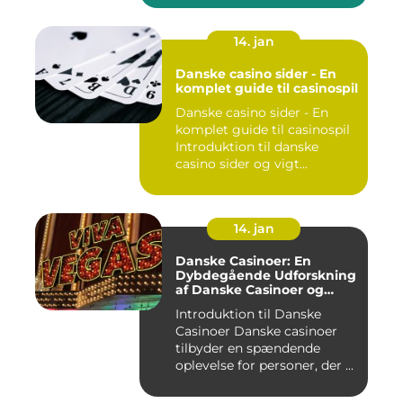
14. jan
Danske casino sider - En
komplet guide til casinospil
Danske casino sider - En
komplet guide til casinospil
Introduktion til danske
casino sider og vigt...
14. jan
Danske Casinoer: En
Dybdegående Udforskning
af Danske Casinoer og
deres Historiske Udvikling
Introduktion til Danske
Casinoer Danske casinoer
tilbyder en spændende
oplevelse for personer, der ...