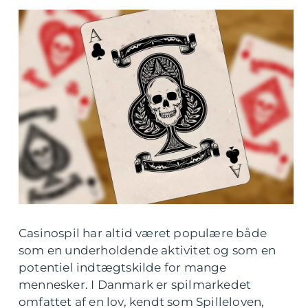
Casinospil har altid været populære både
som en underholdende aktivitet og som en
potentiel indtægtskilde for mange
mennesker. I Danmark er spilmarkedet
omfattet af en lov, kendt som Spilleloven,