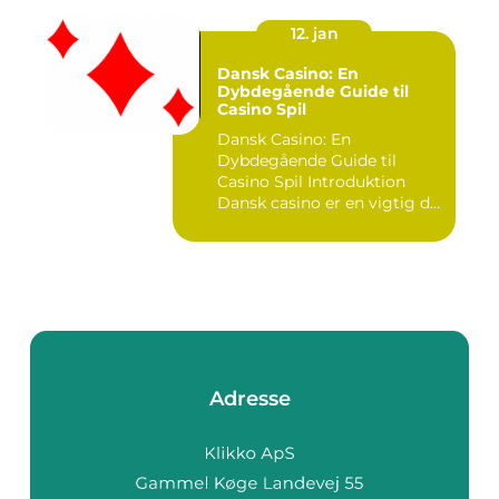
12. jan
Dansk Casino: En
Dybdegående Guide til
Casino Spil
Dansk Casino: En
Dybdegående Guide til
Casino Spil Introduktion
Dansk casino er en vigtig del
af c...
Adresse