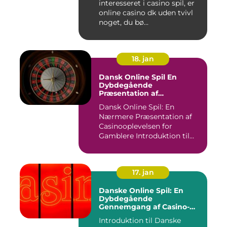
interesseret i casino spil, er
online casino dk uden tvivl
noget, du bø...
18. jan
Dansk Online Spil En
Dybdegående
Præsentation af
Casinooplevelsen
Dansk Online Spil: En
Nærmere Præsentation af
Casinooplevelsen for
Gamblere Introduktion til
Dansk...
17. jan
Danske Online Spil: En
Dybdegående
Gennemgang af Casino-
Underholdning
Introduktion til Danske