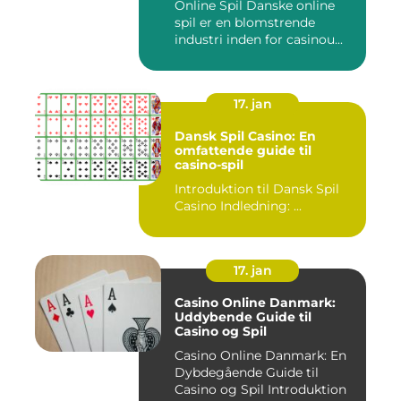
Online Spil Danske online
spil er en blomstrende
industri inden for casinou...
17. jan
Dansk Spil Casino: En
omfattende guide til
casino-spil
Introduktion til Dansk Spil
Casino Indledning: ...
17. jan
Casino Online Danmark:
Uddybende Guide til
Casino og Spil
Casino Online Danmark: En
Dybdegående Guide til
Casino og Spil Introduktion