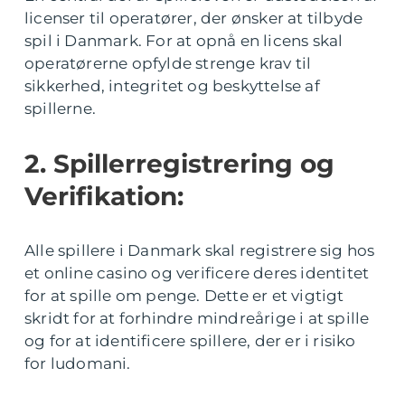
licenser til operatører, der ønsker at tilbyde
spil i Danmark. For at opnå en licens skal
operatørerne opfylde strenge krav til
sikkerhed, integritet og beskyttelse af
spillerne.
2. Spillerregistrering og
Verifikation:
Alle spillere i Danmark skal registrere sig hos
et online casino og verificere deres identitet
for at spille om penge. Dette er et vigtigt
skridt for at forhindre mindreårige i at spille
og for at identificere spillere, der er i risiko
for ludomani.