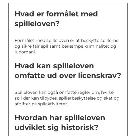
Hvad er formålet med
spilleloven?
Formålet med spilleloven er at beskytte spillerne
og sikre fair spil samt bekæmpe kriminalitet og
ludomani.
Hvad kan spilleloven
omfatte ud over licenskrav?
Spilleloven kan også omfatte regler om, hvilke
spil der kan tilbydes, spillerbeskyttelse og skat og
afgifter på spilaktiviteter.
Hvordan har spilleloven
udviklet sig historisk?