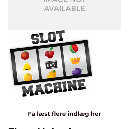
Få læst flere indlæg her