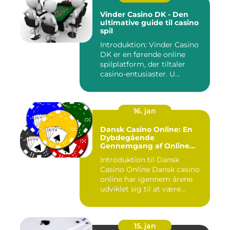
Vinder Casino DK - Den
ultimative guide til casino
spil
Introduktion: Vinder Casino
DK er en førende online
spilplatform, der tiltaler
casino-entusiaster. U...
16. jan
Dansk Casino Online: En
Dybdegående
Gennemgang af Online
Casinoer i Danmark
Introduktion til Dansk
Casino Online Dansk casino
online har igennem årene
udviklet sig til at være...
15. jan