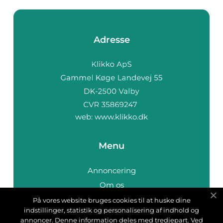
Adresse
web:
www.klikko.dk
Menu
Annoncering
Om os
Cookies
På vores website bruges cookies til at huske dine
indstillinger, statistik og personalisering af indhold og
Kontakt os
annoncer. Denne information deles med tredjepart. Ved