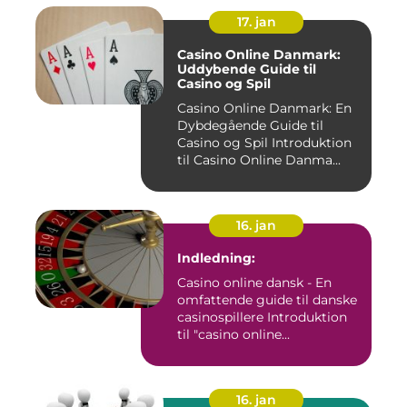
17. jan
Casino Online Danmark:
Uddybende Guide til
Casino og Spil
Casino Online Danmark: En
Dybdegående Guide til
Casino og Spil Introduktion
til Casino Online Danma...
16. jan
Indledning:
Casino online dansk - En
omfattende guide til danske
casinospillere Introduktion
til "casino online...
16. jan