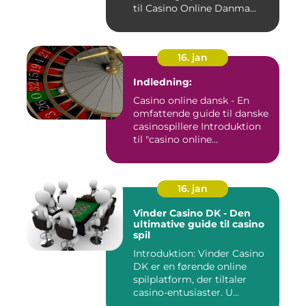
til Casino Online Danma...
16. jan
Indledning:
Casino online dansk - En
omfattende guide til danske
casinospillere Introduktion
til "casino online...
16. jan
Vinder Casino DK - Den
ultimative guide til casino
spil
Introduktion: Vinder Casino
DK er en førende online
spilplatform, der tiltaler
casino-entusiaster. U...