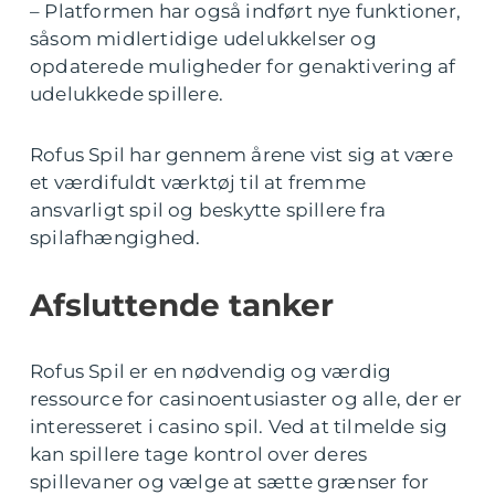
– Platformen har også indført nye funktioner,
såsom midlertidige udelukkelser og
opdaterede muligheder for genaktivering af
udelukkede spillere.
Rofus Spil har gennem årene vist sig at være
et værdifuldt værktøj til at fremme
ansvarligt spil og beskytte spillere fra
spilafhængighed.
Afsluttende tanker
Rofus Spil er en nødvendig og værdig
ressource for casinoentusiaster og alle, der er
interesseret i casino spil. Ved at tilmelde sig
kan spillere tage kontrol over deres
spillevaner og vælge at sætte grænser for