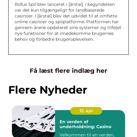
Rofus Spil blev lanceret i [årstal]. I begyndelsen
var det kun tilgængeligt for landbaserede
casinoer. I [årstal] blev det udvidet til at omfatte
online casinoer og spilplatforme. Platformen har
gennem årene opdateret sine systemer og tilføjet
nye funktioner for at imødekomme brugernes
behov og forbedre brugeroplevelsen.
Få læst flere indlæg her
Flere Nyheder
12. apr
En verden af
underholdning: Casino
Velkommen til en verden,