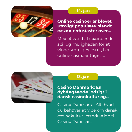
14. jan
Online casinoer er blevet
utroligt populære blandt
casino-entusiaster over
hele verden, og Danmark
Med et væld af spændende
er ingen undtagelse
spil og muligheden for at
vinde store gevinster, har
online casinoer taget ...
13. jan
Casino Danmark: En
dybdegående indsigt i
dansk casinokultur og
udviklingen af casinospil
Casino Danmark - Alt, hvad
du behøver at vide om dansk
casinokultur Introduktion til
Casino Danmar...