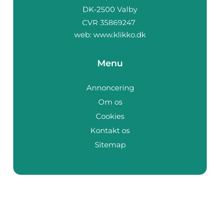
web:
www.klikko.dk
Menu
Annoncering
Om os
Cookies
Kontakt os
Sitemap