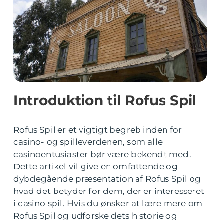
Introduktion til Rofus Spil
Rofus Spil er et vigtigt begreb inden for
casino- og spilleverdenen, som alle
casinoentusiaster bør være bekendt med.
Dette artikel vil give en omfattende og
dybdegående præsentation af Rofus Spil og
hvad det betyder for dem, der er interesseret
i casino spil. Hvis du ønsker at lære mere om
Rofus Spil og udforske dets historie og