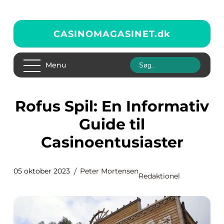
CASINOMAGASINET.
dk
Menu
Rofus Spil: En Informativ
Guide til
Casinoentusiaster
05 oktober 2023
Peter Mortensen
Redaktionel