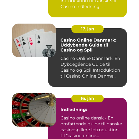
Introduktion til Dansk Spil
Casino Indledning: ...
17. jan
Casino Online Danmark:
Uddybende Guide til
Casino og Spil
Casino Online Danmark: En
Dybdegående Guide til
Casino og Spil Introduktion
til Casino Online Danma...
16. jan
Indledning:
Casino online dansk - En
omfattende guide til danske
casinospillere Introduktion
til "casino online...