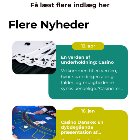
Få læst flere indlæg her
Flere Nyheder
12. apr
En verden af
underholdning: Casino
Velkommen til en verden,
hvor spændingen aldrig
falder, og mulighederne
synes uendelige. 'Casino' er...
18. jan
Casino Danske: En
dybdegående
præsentation af
spilverdenen