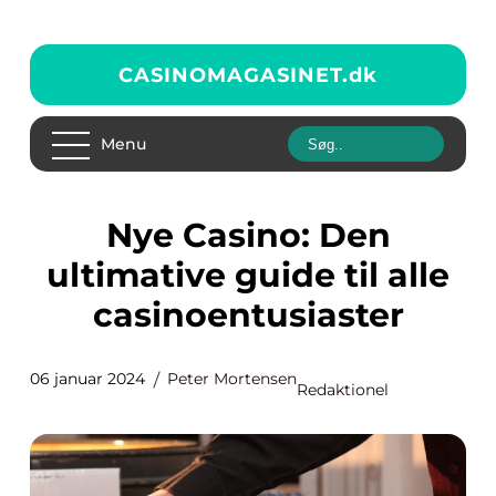
CASINOMAGASINET.
dk
Menu
Nye Casino: Den
ultimative guide til alle
casinoentusiaster
06 januar 2024
Peter Mortensen
Redaktionel