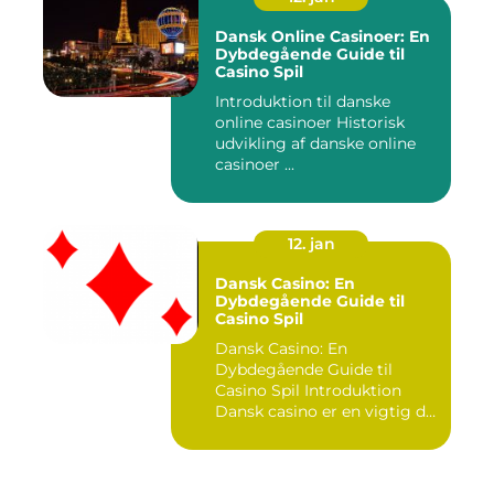
Dansk Online Casinoer: En
Dybdegående Guide til
Casino Spil
Introduktion til danske
online casinoer Historisk
udvikling af danske online
casinoer ...
12. jan
Dansk Casino: En
Dybdegående Guide til
Casino Spil
Dansk Casino: En
Dybdegående Guide til
Casino Spil Introduktion
Dansk casino er en vigtig del
af c...