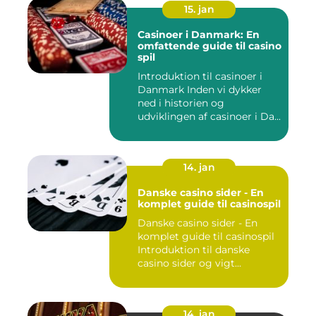
15. jan
Casinoer i Danmark: En
omfattende guide til casino
spil
Introduktion til casinoer i
Danmark Inden vi dykker
ned i historien og
udviklingen af casinoer i Da...
14. jan
Danske casino sider - En
komplet guide til casinospil
Danske casino sider - En
komplet guide til casinospil
Introduktion til danske
casino sider og vigt...
14. jan