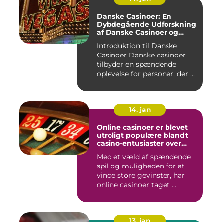
Danske Casinoer: En
Dybdegående Udforskning
af Danske Casinoer og
deres Historiske Udvikling
Introduktion til Danske
Casinoer Danske casinoer
tilbyder en spændende
oplevelse for personer, der ...
14. jan
Online casinoer er blevet
utroligt populære blandt
casino-entusiaster over
hele verden, og Danmark
Med et væld af spændende
er ingen undtagelse
spil og muligheden for at
vinde store gevinster, har
online casinoer taget ...
13. jan