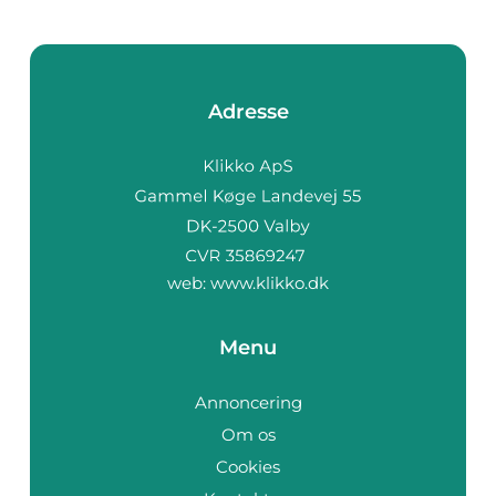
Adresse
web:
www.klikko.dk
Menu
Annoncering
Om os
Cookies