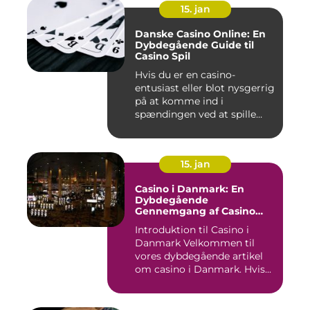
15. jan
Danske Casino Online: En
Dybdegående Guide til
Casino Spil
Hvis du er en casino-
entusiast eller blot nysgerrig
på at komme ind i
spændingen ved at spille
casin...
15. jan
Casino i Danmark: En
Dybdegående
Gennemgang af Casino
Spil
Introduktion til Casino i
Danmark Velkommen til
vores dybdegående artikel
om casino i Danmark. Hvis...