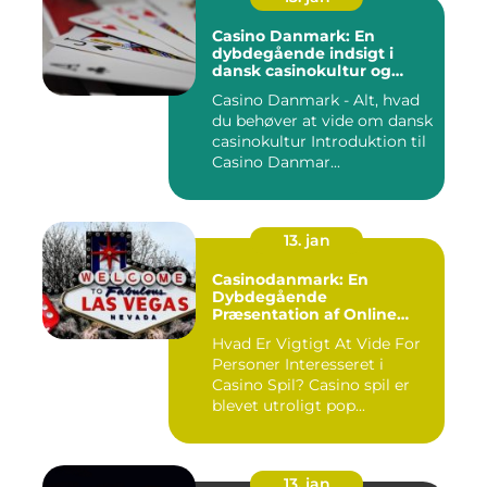
Casino Danmark: En
dybdegående indsigt i
dansk casinokultur og
udviklingen af casinospil
Casino Danmark - Alt, hvad
du behøver at vide om dansk
casinokultur Introduktion til
Casino Danmar...
13. jan
Casinodanmark: En
Dybdegående
Præsentation af Online
Casino Spil I Danmark
Hvad Er Vigtigt At Vide For
Personer Interesseret i
Casino Spil? Casino spil er
blevet utroligt pop...
13. jan