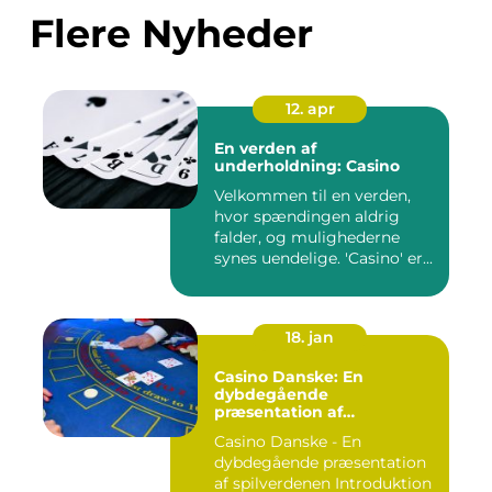
Flere Nyheder
12. apr
En verden af
underholdning: Casino
Velkommen til en verden,
hvor spændingen aldrig
falder, og mulighederne
synes uendelige. 'Casino' er...
18. jan
Casino Danske: En
dybdegående
præsentation af
spilverdenen
Casino Danske - En
dybdegående præsentation
af spilverdenen Introduktion