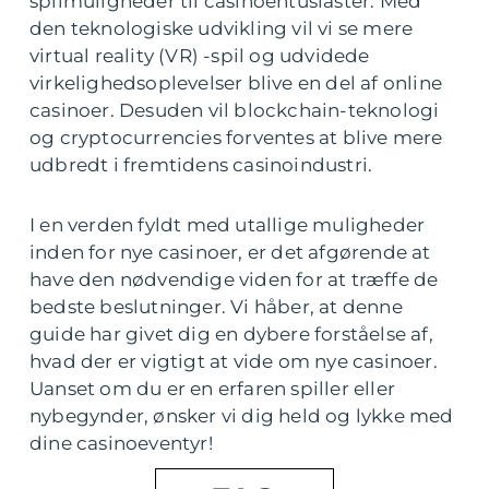
spilmuligheder til casinoentusiaster. Med
den teknologiske udvikling vil vi se mere
virtual reality (VR) -spil og udvidede
virkelighedsoplevelser blive en del af online
casinoer. Desuden vil blockchain-teknologi
og cryptocurrencies forventes at blive mere
udbredt i fremtidens casinoindustri.
I en verden fyldt med utallige muligheder
inden for nye casinoer, er det afgørende at
have den nødvendige viden for at træffe de
bedste beslutninger. Vi håber, at denne
guide har givet dig en dybere forståelse af,
hvad der er vigtigt at vide om nye casinoer.
Uanset om du er en erfaren spiller eller
nybegynder, ønsker vi dig held og lykke med
dine casinoeventyr!