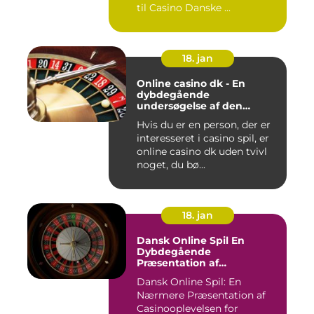
til Casino Danske ...
18. jan
Online casino dk - En
dybdegående
undersøgelse af den
danske online
Hvis du er en person, der er
casinoverden
interesseret i casino spil, er
online casino dk uden tvivl
noget, du bø...
18. jan
Dansk Online Spil En
Dybdegående
Præsentation af
Casinooplevelsen
Dansk Online Spil: En
Nærmere Præsentation af
Casinooplevelsen for