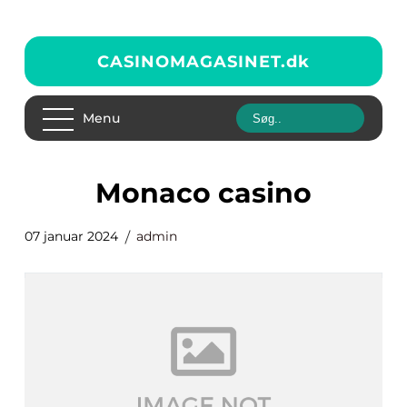
CASINOMAGASINET.
dk
Menu
monaco casino
07 januar 2024
admin