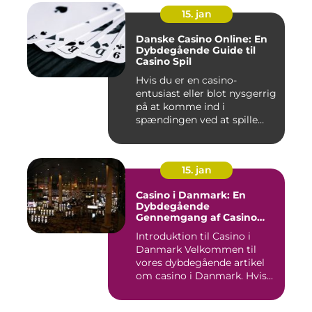
15. jan
Danske Casino Online: En
Dybdegående Guide til
Casino Spil
Hvis du er en casino-
entusiast eller blot nysgerrig
på at komme ind i
spændingen ved at spille
casin...
15. jan
Casino i Danmark: En
Dybdegående
Gennemgang af Casino
Spil
Introduktion til Casino i
Danmark Velkommen til
vores dybdegående artikel
om casino i Danmark. Hvis...