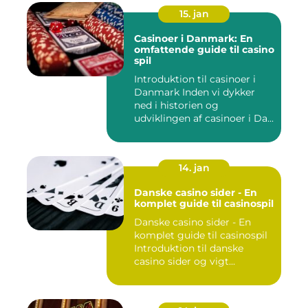
15. jan
Casinoer i Danmark: En
omfattende guide til casino
spil
Introduktion til casinoer i
Danmark Inden vi dykker
ned i historien og
udviklingen af casinoer i Da...
14. jan
Danske casino sider - En
komplet guide til casinospil
Danske casino sider - En
komplet guide til casinospil
Introduktion til danske
casino sider og vigt...