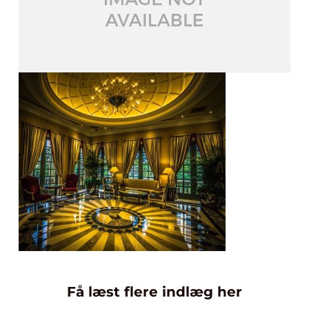
Få læst flere indlæg her