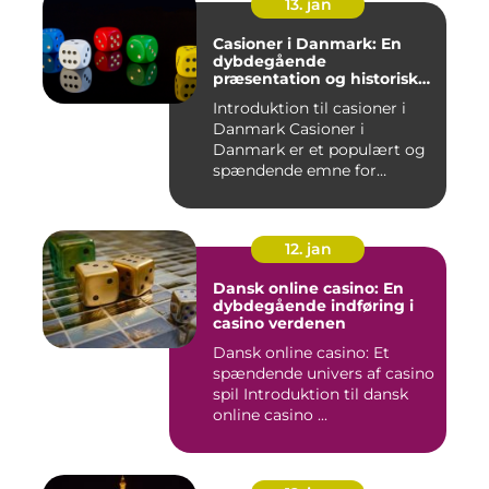
13. jan
Casioner i Danmark: En
dybdegående
præsentation og historisk
gennemgang
Introduktion til casioner i
Danmark Casioner i
Danmark er et populært og
spændende emne for
persone...
12. jan
Dansk online casino: En
dybdegående indføring i
casino verdenen
Dansk online casino: Et
spændende univers af casino
spil Introduktion til dansk
online casino ...