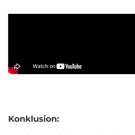
Konklusion: