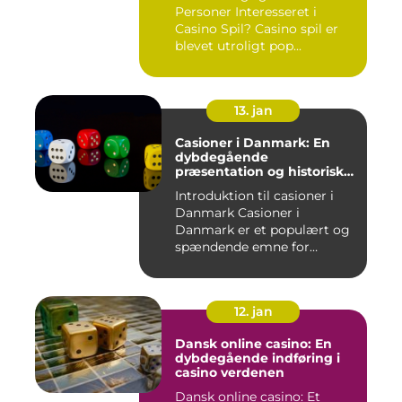
Personer Interesseret i
Casino Spil? Casino spil er
blevet utroligt pop...
13. jan
Casioner i Danmark: En
dybdegående
præsentation og historisk
gennemgang
Introduktion til casioner i
Danmark Casioner i
Danmark er et populært og
spændende emne for
persone...
12. jan
Dansk online casino: En
dybdegående indføring i
casino verdenen
Dansk online casino: Et