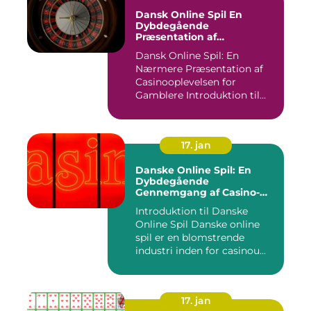
Dansk Online Spil En
Dybdegående
Præsentation af
Casinooplevelsen
Dansk Online Spil: En
Nærmere Præsentation af
Casinooplevelsen for
Gamblere Introduktion til
Dansk...
17. jan
Danske Online Spil: En
Dybdegående
Gennemgang af Casino-
Underholdning
Introduktion til Danske
Online Spil Danske online
spil er en blomstrende
industri inden for casinou...
17. jan