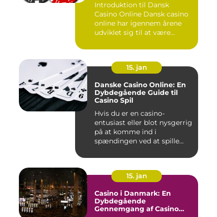
Introduktion til Dansk
Casino Online Dansk casino
online har igennem årene
udviklet sig til at være...
15. jan
Danske Casino Online: En
Dybdegående Guide til
Casino Spil
Hvis du er en casino-
entusiast eller blot nysgerrig
på at komme ind i
spændingen ved at spille
casin...
15. jan
Casino i Danmark: En
Dybdegående
Gennemgang af Casino
Spil