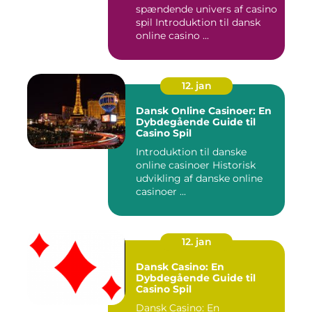
spændende univers af casino
spil Introduktion til dansk
online casino ...
12. jan
Dansk Online Casinoer: En
Dybdegående Guide til
Casino Spil
Introduktion til danske
online casinoer Historisk
udvikling af danske online
casinoer ...
12. jan
Dansk Casino: En
Dybdegående Guide til
Casino Spil
Dansk Casino: En