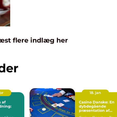
æst flere indlæg her
der
apr
18. jan
 af
Casino Danske: En
dning:
dybdegående
præsentation af
spilverdenen