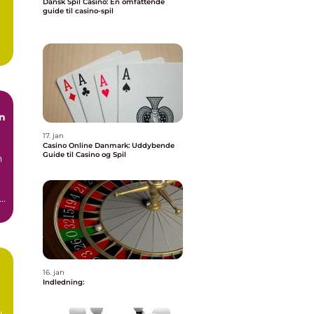
Dansk Spil Casino: En omfattende
guide til casino-spil
17. jan
Casino Online Danmark: Uddybende
Guide til Casino og Spil
n
16. jan
Indledning: