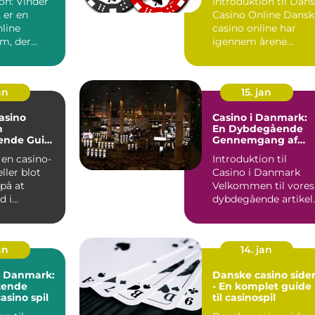
on: Vinder
Introduktion til Dan
Online Casinoer i
 er en
Casino Online Dansk
Danmark
nline
casino online har
rm, der
igennem årene
sino-
udviklet sig til at
. U...
være...
an
15. jan
asino
Casino i Danmark:
n
En Dybdegående
ende Guide
Gennemgang af
Spil
Casino Spil
 en casino-
Introduktion til
ller blot
Casino i Danmark
på at
Velkommen til vores
d i
dybdegående artikel
n ved at
om casino i Danmar
...
Hvis...
an
14. jan
i Danmark:
Danske casino side
tende
- En komplet guide
casino spil
til casinospil