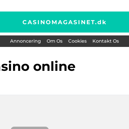
CASINOMAGASINET.
dk
Annoncering
Om Os
Cookies
Kontakt Os
asino online