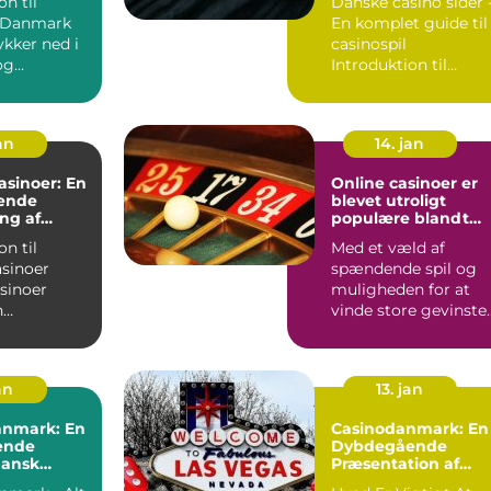
on til
Danske casino sider 
i Danmark
En komplet guide til
ykker ned i
casinospil
og
Introduktion til
n af
danske casino sider
Da...
og vigt...
jan
14. jan
sinoer: En
Online casinoer er
ende
blevet utroligt
ng af
populære blandt
asinoer og
casino-entusiaster
on til
Med et væld af
toriske
over hele verden, o
sinoer
spændende spil og
Danmark er ingen
undtagelse
sinoer
muligheden for at
n
vinde store gevinster
 oplevelse
har online casinoer
r, der ...
taget ...
an
13. jan
anmark: En
Casinodanmark: En
ende
Dybdegående
dansk
Præsentation af
tur og
Online Casino Spil I