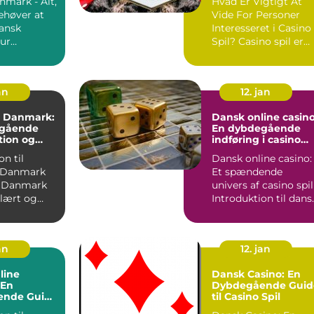
nmark - Alt,
Hvad Er Vigtigt At
en af
Danmark
ehøver at
Vide For Personer
ansk
Interesseret i Casino
tur
Spil? Casino spil er
on til
blevet utroligt pop...
nmar...
an
12. jan
i Danmark:
Dansk online casino
egående
En dybdegående
tion og
indføring i casino
verdenen
on til
Dansk online casino:
ang
i Danmark
Et spændende
i Danmark
univers af casino spil
ulært og
Introduktion til dans
e emne for
online casino ...
an
12. jan
line
Dansk Casino: En
 En
Dybdegående Guid
ende Guide
til Casino Spil
Spil