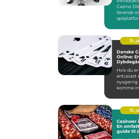
Introdukti
Casino DK
førende o
spilplatfo
tiltaler ca
entusiaster
15. j
Danske C
Online: E
Dybdegå
til Casino 
Hvis du er
entusiast e
nysgerrig 
komme in
spændinge
spille casin
15. j
Casinoer 
En omfat
guide til 