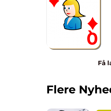
Få l
Flere Nyhe