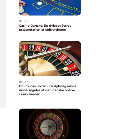
18. jan
Casino Danske: En dybdegående
præsentation af spilverdenen
18. jan
Online casino dk - En dybdegående
undersøgelse af den danske online
casinoverden