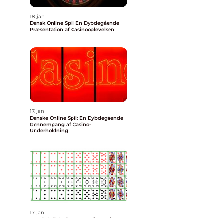
18. jan
Dansk Online Spil En Dybdegående
Præsentation af Casinooplevelsen
17. jan
Danske Online Spil: En Dybdegående
Gennemgang af Casino-
Underholdning
17. jan