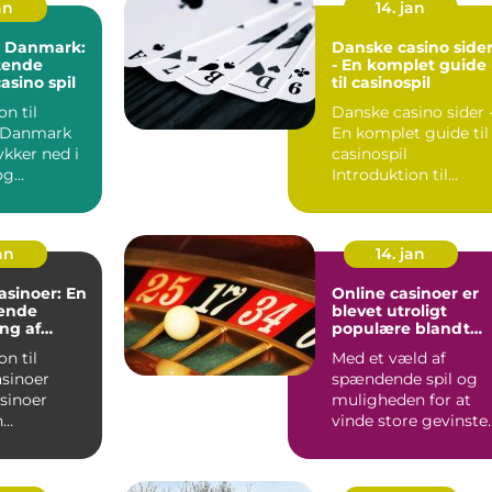
an
14. jan
i Danmark:
Danske casino side
tende
- En komplet guide
casino spil
til casinospil
on til
Danske casino sider 
i Danmark
En komplet guide til
ykker ned i
casinospil
og
Introduktion til
n af
danske casino sider
Da...
og vigt...
jan
14. jan
sinoer: En
Online casinoer er
ende
blevet utroligt
ng af
populære blandt
asinoer og
casino-entusiaster
on til
Med et væld af
toriske
over hele verden, o
sinoer
spændende spil og
Danmark er ingen
undtagelse
sinoer
muligheden for at
n
vinde store gevinster
 oplevelse
har online casinoer
r, der ...
taget ...