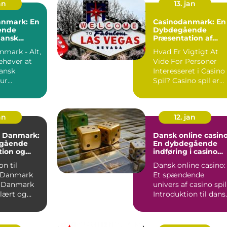
an
13. jan
anmark: En
Casinodanmark: En
ende
Dybdegående
dansk
Præsentation af
tur og
Online Casino Spil I
nmark - Alt,
Hvad Er Vigtigt At
en af
Danmark
ehøver at
Vide For Personer
ansk
Interesseret i Casino
tur
Spil? Casino spil er
on til
blevet utroligt pop...
nmar...
an
12. jan
i Danmark:
Dansk online casino
egående
En dybdegående
tion og
indføring i casino
verdenen
on til
Dansk online casino:
ang
i Danmark
Et spændende
i Danmark
univers af casino spil
ulært og
Introduktion til dans
e emne for
online casino ...