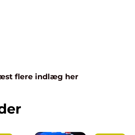
æst flere indlæg her
der