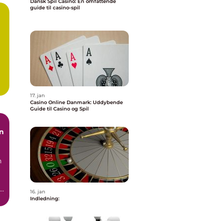
Dansk Spil Casino: En omfattende
guide til casino-spil
17. jan
Casino Online Danmark: Uddybende
Guide til Casino og Spil
n
16. jan
Indledning: