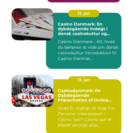
13. jan
Casino Danmark: En
dybdegående indsigt i
dansk casinokultur og
udviklingen af casinospil
Casino Danmark - Alt, hvad
du behøver at vide om dansk
casinokultur Introduktion til
Casino Danmar...
13. jan
Casinodanmark: En
Dybdegående
Præsentation af Online
Casino Spil I Danmark
Hvad Er Vigtigt At Vide For
Personer Interesseret i
Casino Spil? Casino spil er
blevet utroligt pop...