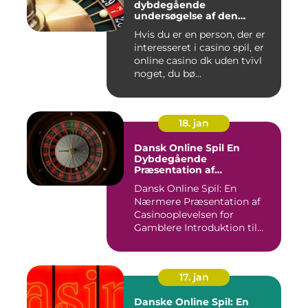
dybdegående
undersøgelse af den
danske online
Hvis du er en person, der er
casinoverden
interesseret i casino spil, er
online casino dk uden tvivl
noget, du bø...
18. jan
Dansk Online Spil En
Dybdegående
Præsentation af
Casinooplevelsen
Dansk Online Spil: En
Nærmere Præsentation af
Casinooplevelsen for
Gamblere Introduktion til
Dansk...
17. jan
Danske Online Spil: En