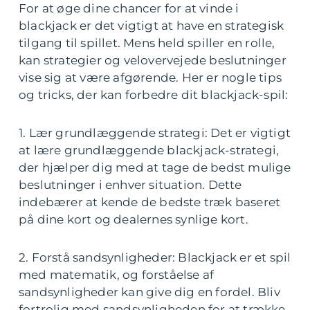
For at øge dine chancer for at vinde i
blackjack er det vigtigt at have en strategisk
tilgang til spillet. Mens held spiller en rolle,
kan strategier og velovervejede beslutninger
vise sig at være afgørende. Her er nogle tips
og tricks, der kan forbedre dit blackjack-spil:
1. Lær grundlæggende strategi: Det er vigtigt
at lære grundlæggende blackjack-strategi,
der hjælper dig med at tage de bedst mulige
beslutninger i enhver situation. Dette
indebærer at kende de bedste træk baseret
på dine kort og dealernes synlige kort.
2. Forstå sandsynligheder: Blackjack er et spil
med matematik, og forståelse af
sandsynligheder kan give dig en fordel. Bliv
fortrolig med sandsynligheden for at trække