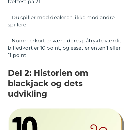
tættest på 21.
– Du spiller mod dealeren, ikke mod andre
spillere.
– Nummerkort er værd deres påtrykte værdi,
billedkort er 10 point, og esset er enten 1 eller
11 point.
Del 2: Historien om
blackjack og dets
udvikling