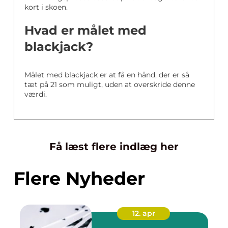
kort i skoen.
Hvad er målet med
blackjack?
Målet med blackjack er at få en hånd, der er så
tæt på 21 som muligt, uden at overskride denne
værdi.
Få læst flere indlæg her
Flere Nyheder
12. apr