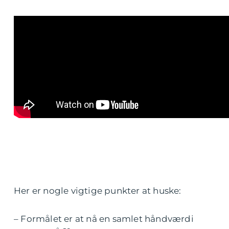
Her er nogle vigtige punkter at huske:
– Formålet er at nå en samlet håndværdi