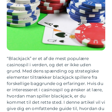
“Blackjack” er et af de mest populære
casinospil i verden, og det er ikke uden
grund. Med dens spænding og strategiske
elementer tiltrækker blackjack spillere fra
forskellige baggrunde og erfaringer. Hvis du
er interesseret i casinospil og ønsker at lære,
hvordan man spiller blackjack, er du
kommet til det rette sted. I denne artikel vil vi
give dig en omfattende guide til, hvordan du