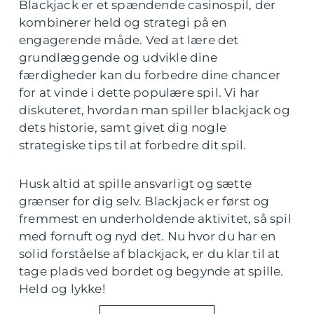
Blackjack er et spændende casinospil, der
kombinerer held og strategi på en
engagerende måde. Ved at lære det
grundlæggende og udvikle dine
færdigheder kan du forbedre dine chancer
for at vinde i dette populære spil. Vi har
diskuteret, hvordan man spiller blackjack og
dets historie, samt givet dig nogle
strategiske tips til at forbedre dit spil.
Husk altid at spille ansvarligt og sætte
grænser for dig selv. Blackjack er først og
fremmest en underholdende aktivitet, så spil
med fornuft og nyd det. Nu hvor du har en
solid forståelse af blackjack, er du klar til at
tage plads ved bordet og begynde at spille.
Held og lykke!