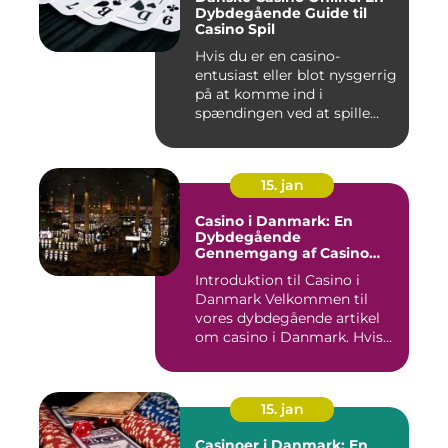
Dybdegående Guide til
Casino Spil
Hvis du er en casino-
entusiast eller blot nysgerrig
på at komme ind i
spændingen ved at spille
casin...
15. jan
Casino i Danmark: En
Dybdegående
Gennemgang af Casino
Spil
Introduktion til Casino i
Danmark Velkommen til
vores dybdegående artikel
om casino i Danmark. Hvis...
15. jan
Casinoer i Danmark: En