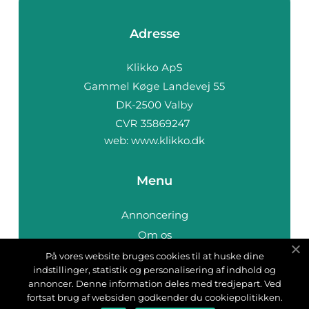
Adresse
web:
www.klikko.dk
Menu
Annoncering
Om os
Cookies
På vores website bruges cookies til at huske dine
indstillinger, statistik og personalisering af indhold og
Kontakt os
annoncer. Denne information deles med tredjepart. Ved
Sitemap
fortsat brug af websiden godkender du cookiepolitikken.