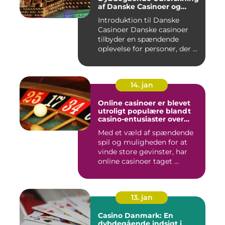
af Danske Casinoer og
deres Historiske Udvikling
Introduktion til Danske
Casinoer Danske casinoer
tilbyder en spændende
oplevelse for personer, der ...
14. jan
Online casinoer er blevet
utroligt populære blandt
casino-entusiaster over
hele verden, og Danmark
Med et væld af spændende
er ingen undtagelse
spil og muligheden for at
vinde store gevinster, har
online casinoer taget ...
13. jan
Casino Danmark: En
dybdegående indsigt i