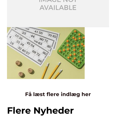
Få læst flere indlæg her
Flere Nyheder