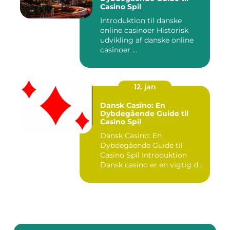
Casino Spil
Introduktion til danske
online casinoer Historisk
udvikling af danske online
casinoer ...
12. jan
Dansk Casino: En
Dybdegående Guide til
Casino Spil
Dansk Casino: En
Dybdegående Guide til
Casino Spil Introduktion
Dansk casino er en vigtig del
af c...