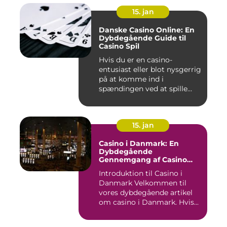
15. jan
Danske Casino Online: En
Dybdegående Guide til
Casino Spil
Hvis du er en casino-
entusiast eller blot nysgerrig
på at komme ind i
spændingen ved at spille
casin...
15. jan
Casino i Danmark: En
Dybdegående
Gennemgang af Casino
Spil
Introduktion til Casino i
Danmark Velkommen til
vores dybdegående artikel
om casino i Danmark. Hvis...