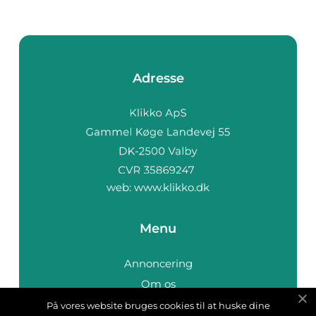
Adresse
web:
www.klikko.dk
Menu
Annoncering
Om os
Cookies
På vores website bruges cookies til at huske dine