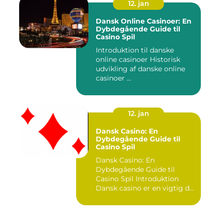
12. jan
Dansk Online Casinoer: En
Dybdegående Guide til
Casino Spil
Introduktion til danske
online casinoer Historisk
udvikling af danske online
casinoer ...
12. jan
Dansk Casino: En
Dybdegående Guide til
Casino Spil
Dansk Casino: En
Dybdegående Guide til
Casino Spil Introduktion
Dansk casino er en vigtig del
af c...