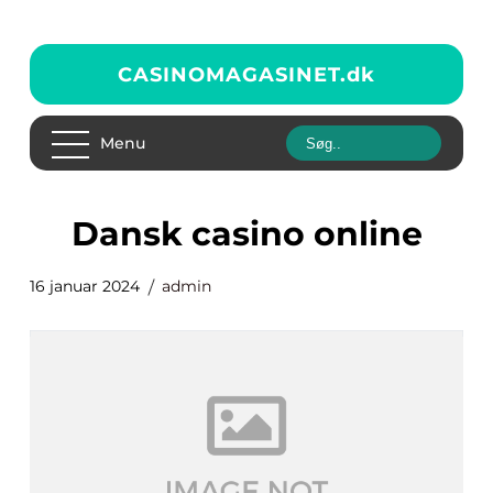
CASINOMAGASINET.
dk
Menu
dansk casino online
16 januar 2024
admin