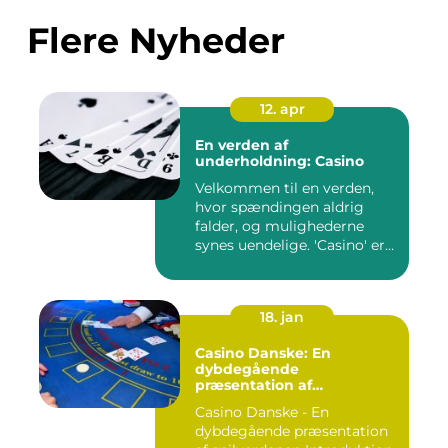
Flere Nyheder
12. apr
En verden af
underholdning: Casino
Velkommen til en verden,
hvor spændingen aldrig
falder, og mulighederne
synes uendelige. 'Casino' er...
18. jan
Casino Danske: En
dybdegående
præsentation af
spilverdenen
Casino Danske - En
dybdegående præsentation