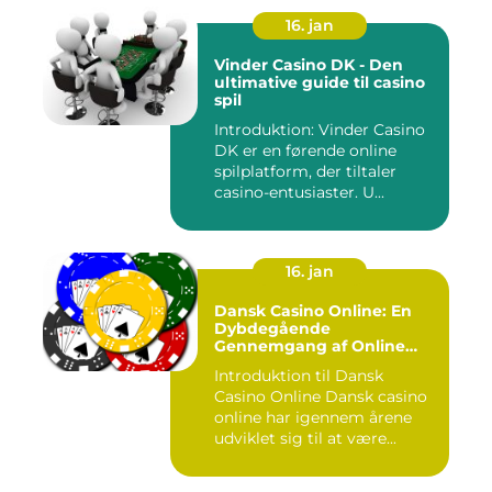
16. jan
Vinder Casino DK - Den
ultimative guide til casino
spil
Introduktion: Vinder Casino
DK er en førende online
spilplatform, der tiltaler
casino-entusiaster. U...
16. jan
Dansk Casino Online: En
Dybdegående
Gennemgang af Online
Casinoer i Danmark
Introduktion til Dansk
Casino Online Dansk casino
online har igennem årene
udviklet sig til at være...