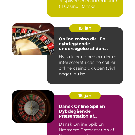
af spilverdenen Introduktion
til Casino Danske ...
18. jan
Online casino dk - En
dybdegående
undersøgelse af den
danske online
Hvis du er en person, der er
casinoverden
interesseret i casino spil, er
online casino dk uden tvivl
noget, du bø...
18. jan
Dansk Online Spil En
Dybdegående
Præsentation af
Casinooplevelsen
Dansk Online Spil: En
Nærmere Præsentation af