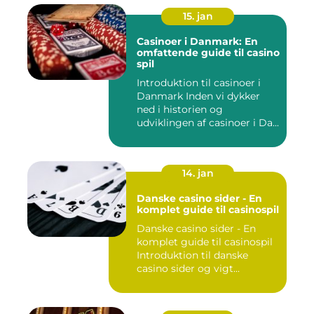
15. jan
Casinoer i Danmark: En
omfattende guide til casino
spil
Introduktion til casinoer i
Danmark Inden vi dykker
ned i historien og
udviklingen af casinoer i Da...
14. jan
Danske casino sider - En
komplet guide til casinospil
Danske casino sider - En
komplet guide til casinospil
Introduktion til danske
casino sider og vigt...