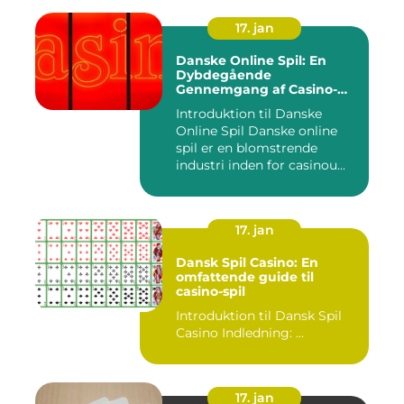
17. jan
Danske Online Spil: En
Dybdegående
Gennemgang af Casino-
Underholdning
Introduktion til Danske
Online Spil Danske online
spil er en blomstrende
industri inden for casinou...
17. jan
Dansk Spil Casino: En
omfattende guide til
casino-spil
Introduktion til Dansk Spil
Casino Indledning: ...
17. jan