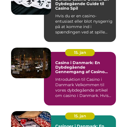
Dybdegående Guide til
Casino Spil
Hvis du er en casino-
entusiast eller blot nysgerrig
på at komme ind i
spændingen ved at spille
casin...
15. jan
Casino i Danmark: En
Dybdegående
Gennemgang af Casino
Spil
Introduktion til Casino i
Danmark Velkommen til
vores dybdegående artikel
om casino i Danmark. Hvis...
15. jan
Casinoer i Danmark: En