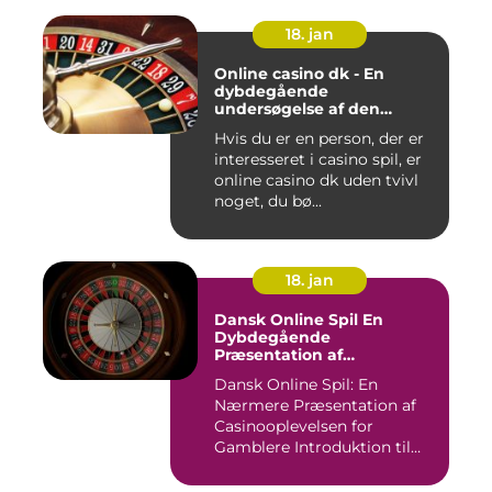
18. jan
Online casino dk - En
dybdegående
undersøgelse af den
danske online
Hvis du er en person, der er
casinoverden
interesseret i casino spil, er
online casino dk uden tvivl
noget, du bø...
18. jan
Dansk Online Spil En
Dybdegående
Præsentation af
Casinooplevelsen
Dansk Online Spil: En
Nærmere Præsentation af
Casinooplevelsen for
Gamblere Introduktion til
Dansk...