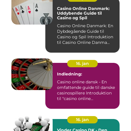
Casino Online Danmark:
Uddybende Guide til
Casino og Spil
Casino Online Danmark: En
Dybdegående Guide til
Casino og Spil Introduktion
til Casino Online Danma...
16. jan
Indledning:
Casino online dansk - En
omfattende guide til danske
casinospillere Introduktion
til "casino online...
16. jan
Vinder Casino DK - Den