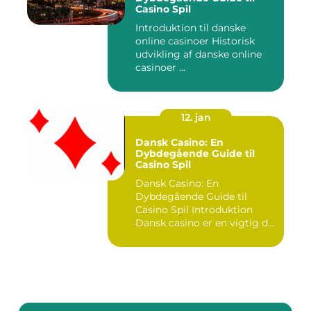
Casino Spil
Introduktion til danske
online casinoer Historisk
udvikling af danske online
casinoer ...
12. jan
Dansk Casino: En
Dybdegående Guide til
Casino Spil
Dansk Casino: En
Dybdegående Guide til
Casino Spil Introduktion
Dansk casino er en vigtig del
af c...