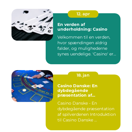
12. apr
En verden af
underholdning: Casino
Velkommen til en verden,
hvor spændingen aldrig
falder, og mulighederne
synes uendelige. 'Casino' er...
18. jan
Casino Danske: En
dybdegående
præsentation af
spilverdenen
Casino Danske - En
dybdegående præsentation
af spilverdenen Introduktion
til Casino Danske ...