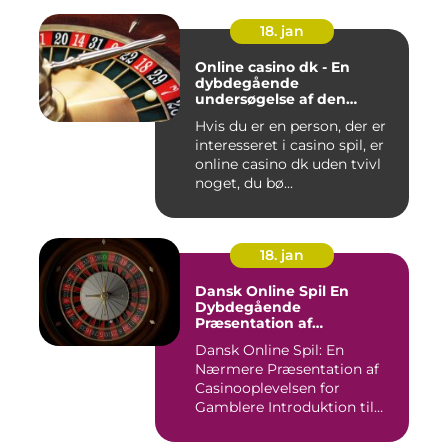
18. jan
Online casino dk - En
dybdegående
undersøgelse af den
danske online
Hvis du er en person, der er
casinoverden
interesseret i casino spil, er
online casino dk uden tvivl
noget, du bø...
18. jan
Dansk Online Spil En
Dybdegående
Præsentation af
Casinooplevelsen
Dansk Online Spil: En
Nærmere Præsentation af
Casinooplevelsen for
Gamblere Introduktion til
Dansk...