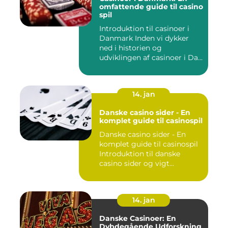
omfattende guide til casino
spil
Introduktion til casinoer i
Danmark Inden vi dykker
ned i historien og
udviklingen af casinoer i Da...
14. jan
Danske casino sider - En
komplet guide til casinospil
Danske casino sider - En
komplet guide til casinospil
Introduktion til danske
casino sider og vigt...
14. jan
Danske Casinoer: En
Dybdegående Udforskning