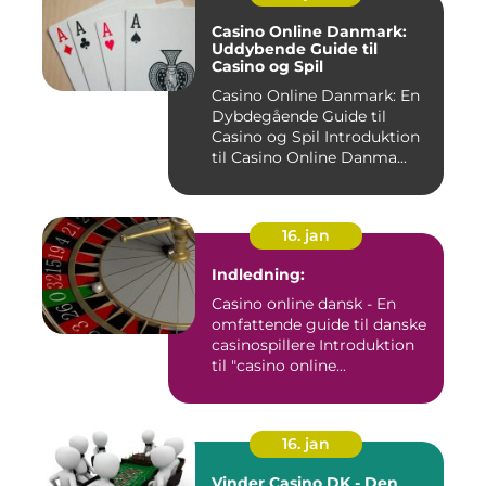
Casino Online Danmark:
Uddybende Guide til
Casino og Spil
Casino Online Danmark: En
Dybdegående Guide til
Casino og Spil Introduktion
til Casino Online Danma...
16. jan
Indledning:
Casino online dansk - En
omfattende guide til danske
casinospillere Introduktion
til "casino online...
16. jan
Vinder Casino DK - Den