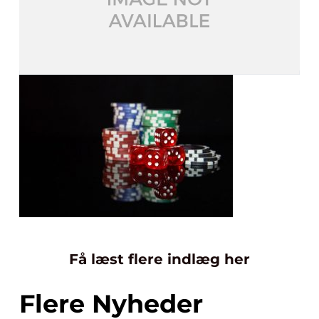
Få læst flere indlæg her
Flere Nyheder