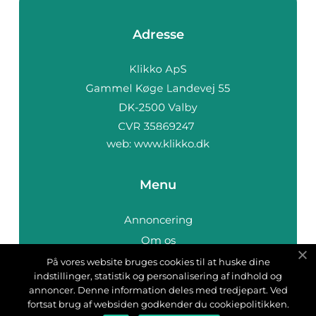
Adresse
web:
www.klikko.dk
Menu
Annoncering
Om os
Cookies
På vores website bruges cookies til at huske dine
indstillinger, statistik og personalisering af indhold og
Kontakt os
annoncer. Denne information deles med tredjepart. Ved
Sitemap
fortsat brug af websiden godkender du cookiepolitikken.