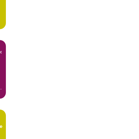
:
k
e