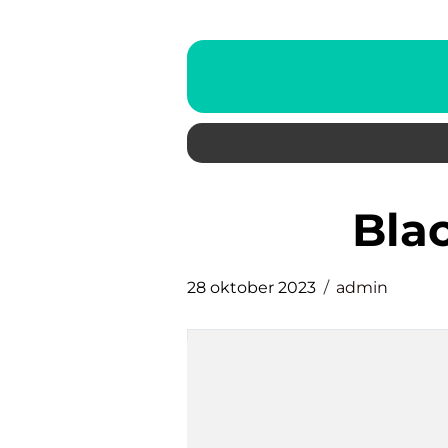
bl
28 oktober 2023
admin