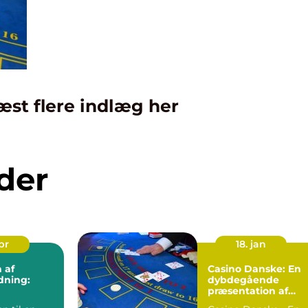
æst flere indlæg her
der
apr
18. jan
 af
Casino Danske: En
dning:
dybdegående
præsentation af
spilverdenen