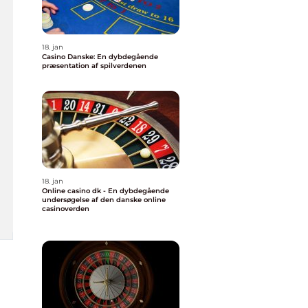
18. jan
Casino Danske: En dybdegående
præsentation af spilverdenen
18. jan
Online casino dk - En dybdegående
undersøgelse af den danske online
casinoverden