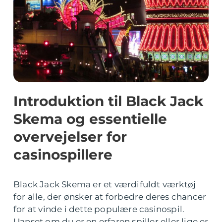
Introduktion til Black Jack
Skema og essentielle
overvejelser for
casinospillere
Black Jack Skema er et værdifuldt værktøj
for alle, der ønsker at forbedre deres chancer
for at vinde i dette populære casinospil.
Uanset om du er en erfaren spiller eller lige er