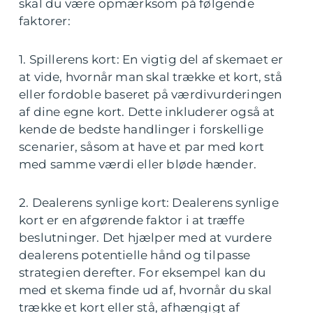
skal du være opmærksom på følgende
faktorer:
1. Spillerens kort: En vigtig del af skemaet er
at vide, hvornår man skal trække et kort, stå
eller fordoble baseret på værdivurderingen
af dine egne kort. Dette inkluderer også at
kende de bedste handlinger i forskellige
scenarier, såsom at have et par med kort
med samme værdi eller bløde hænder.
2. Dealerens synlige kort: Dealerens synlige
kort er en afgørende faktor i at træffe
beslutninger. Det hjælper med at vurdere
dealerens potentielle hånd og tilpasse
strategien derefter. For eksempel kan du
med et skema finde ud af, hvornår du skal
trække et kort eller stå, afhængigt af