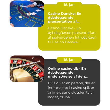
18. jan
Casino Danske: En
dybdegående
præsentation af
spilverdenen
Casino Danske - En
dybdegående præsentation
af spilverdenen Introduktion
til Casino Danske ...
18. jan
Online casino dk - En
dybdegående
undersøgelse af den
danske online
Hvis du er en person, der er
casinoverden
interesseret i casino spil, er
online casino dk uden tvivl
noget, du bø...