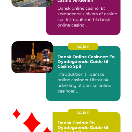
casino verdenen
Dansk online casino: Et
spændende univers af casino
spil Introduktion til dansk
online casino ...
12. jan
Dansk Online Casinoer: En
Dybdegående Guide til
Casino Spil
Introduktion til danske
online casinoer Historisk
udvikling af danske online
casinoer ...
12. jan
Dansk Casino: En
Dybdegående Guide til