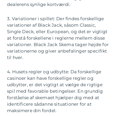
dealerens synlige kortværdi.
3. Variationer i spillet: Der findes forskellige
variationer af Black Jack, såsom Classic,
Single Deck, eller European, og det er vigtigt
at forstå forskellene i reglerne mellem disse
variationer. Black Jack Skema tager højde for
variationerne og giver anbefalinger specifikt
til hver.
4. Husets regler og udbytte: Da forskellige
casinoer kan have forskellige regler og
udbytter, er det vigtigt at vælge de rigtige
spil med favorable betingelser. En grundig
forståelse af skemaet hjælper dig med at
identificere sådanne situationer for at
maksimere din fordel.