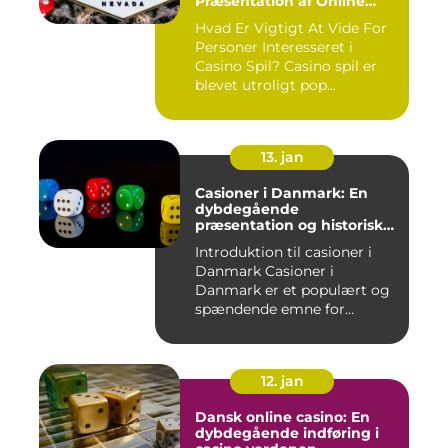
Præsentation af Online
Casino Spil I Danmark
Hvad Er Vigtigt At Vide For
Personer Interesseret i
Casino Spil? Casino spil er
blevet utroligt pop...
13. jan
Casioner i Danmark: En
dybdegående
præsentation og historisk
gennemgang
Introduktion til casioner i
Danmark Casioner i
Danmark er et populært og
spændende emne for
persone...
12. jan
Dansk online casino: En
dybdegående indføring i