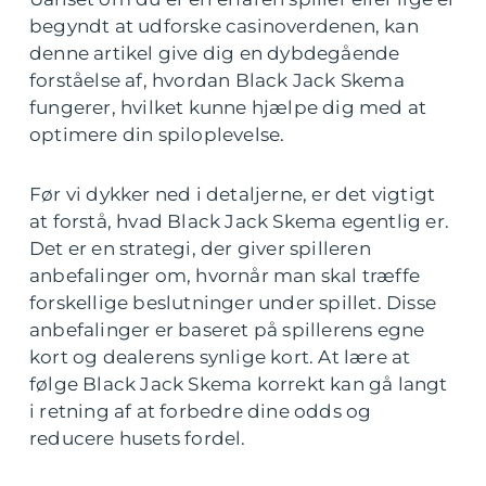
begyndt at udforske casinoverdenen, kan
denne artikel give dig en dybdegående
forståelse af, hvordan Black Jack Skema
fungerer, hvilket kunne hjælpe dig med at
optimere din spiloplevelse.
Før vi dykker ned i detaljerne, er det vigtigt
at forstå, hvad Black Jack Skema egentlig er.
Det er en strategi, der giver spilleren
anbefalinger om, hvornår man skal træffe
forskellige beslutninger under spillet. Disse
anbefalinger er baseret på spillerens egne
kort og dealerens synlige kort. At lære at
følge Black Jack Skema korrekt kan gå langt
i retning af at forbedre dine odds og
reducere husets fordel.