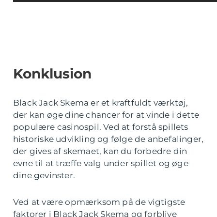
Konklusion
Black Jack Skema er et kraftfuldt værktøj,
der kan øge dine chancer for at vinde i dette
populære casinospil. Ved at forstå spillets
historiske udvikling og følge de anbefalinger,
der gives af skemaet, kan du forbedre din
evne til at træffe valg under spillet og øge
dine gevinster.
Ved at være opmærksom på de vigtigste
faktorer i Black Jack Skema og forblive