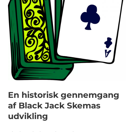
En historisk gennemgang
af Black Jack Skemas
udvikling