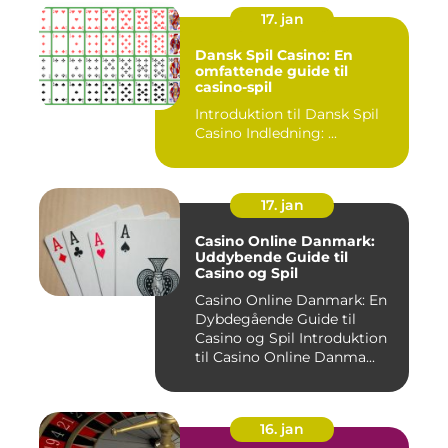
17. jan
Dansk Spil Casino: En
omfattende guide til
casino-spil
Introduktion til Dansk Spil
Casino Indledning: ...
17. jan
Casino Online Danmark:
Uddybende Guide til
Casino og Spil
Casino Online Danmark: En
Dybdegående Guide til
Casino og Spil Introduktion
til Casino Online Danma...
16. jan