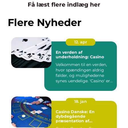
Få læst flere indlæg her
Flere Nyheder
12. apr
En verden af
underholdning: Casino
Velkommen til en verden,
hvor spændingen aldrig
falder, og mulighederne
synes uendelige. 'Casino' er...
18. jan
Casino Danske: En
dybdegående
præsentation af
spilverdenen