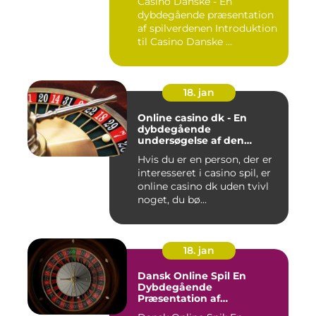
Casino Danske - En
dybdegående præsentation
af spilverdenen Introduktion
til Casino Danske ...
18. jan
Online casino dk - En
dybdegående
undersøgelse af den
danske online
Hvis du er en person, der er
casinoverden
interesseret i casino spil, er
online casino dk uden tvivl
noget, du bø...
18. jan
Dansk Online Spil En
Dybdegående
Præsentation af
Casinooplevelsen