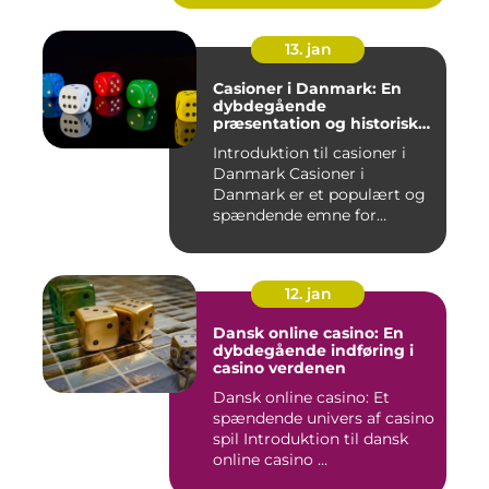
13. jan
Casioner i Danmark: En
dybdegående
præsentation og historisk
gennemgang
Introduktion til casioner i
Danmark Casioner i
Danmark er et populært og
spændende emne for
persone...
12. jan
Dansk online casino: En
dybdegående indføring i
casino verdenen
Dansk online casino: Et
spændende univers af casino
spil Introduktion til dansk
online casino ...