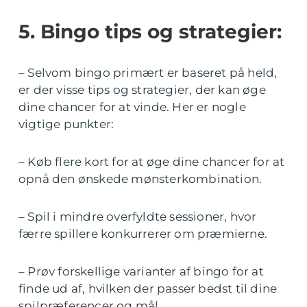
5. Bingo tips og strategier:
– Selvom bingo primært er baseret på held,
er der visse tips og strategier, der kan øge
dine chancer for at vinde. Her er nogle
vigtige punkter:
– Køb flere kort for at øge dine chancer for at
opnå den ønskede mønsterkombination.
– Spil i mindre overfyldte sessioner, hvor
færre spillere konkurrerer om præmierne.
– Prøv forskellige varianter af bingo for at
finde ud af, hvilken der passer bedst til dine
spilpræferencer og mål.