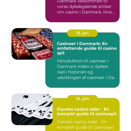
Danmark Velkommen til
vores dybdegående artikel
om casino i Danmark. Hvis...
15. jan
Casinoer i Danmark: En
omfattende guide til casino
spil
Introduktion til casinoer i
Danmark Inden vi dykker
ned i historien og
udviklingen af casinoer i Da...
14. jan
Danske casino sider - En
komplet guide til casinospil
Danske casino sider - En
komplet guide til casinospil