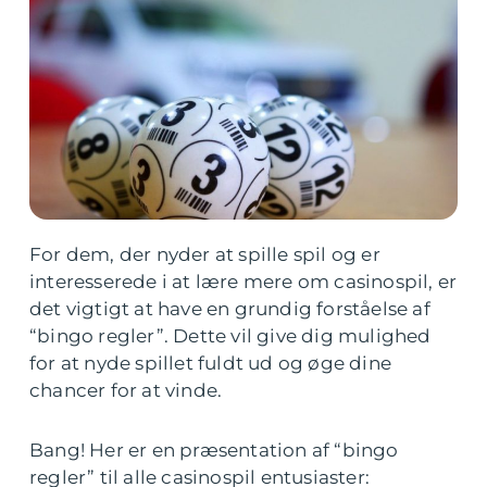
For dem, der nyder at spille spil og er
interesserede i at lære mere om casinospil, er
det vigtigt at have en grundig forståelse af
“bingo regler”. Dette vil give dig mulighed
for at nyde spillet fuldt ud og øge dine
chancer for at vinde.
Bang! Her er en præsentation af “bingo
regler” til alle casinospil entusiaster: