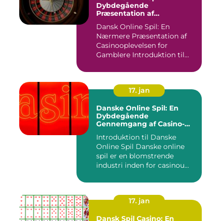
Dybdegående
Præsentation af
Casinooplevelsen
Dansk Online Spil: En
Nærmere Præsentation af
Casinooplevelsen for
Gamblere Introduktion til
Dansk...
17. jan
Danske Online Spil: En
Dybdegående
Gennemgang af Casino-
Underholdning
Introduktion til Danske
Online Spil Danske online
spil er en blomstrende
industri inden for casinou...
17. jan
Dansk Spil Casino: En