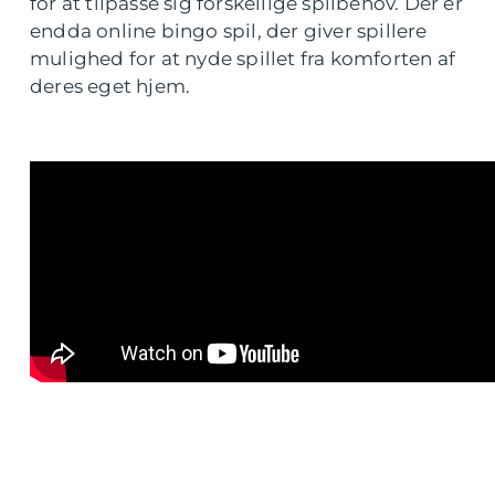
for at tilpasse sig forskellige spilbehov. Der er
endda online bingo spil, der giver spillere
mulighed for at nyde spillet fra komforten af
deres eget hjem.