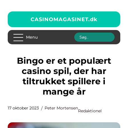
CASINOMAGASINET.
dk
Menu
Bingo er et populært
casino spil, der har
tiltrukket spillere i
mange år
17 oktober 2023
Peter Mortensen
Redaktionel