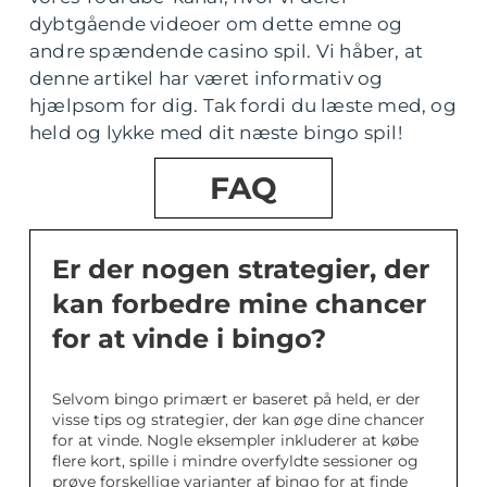
dybtgående videoer om dette emne og
andre spændende casino spil. Vi håber, at
denne artikel har været informativ og
hjælpsom for dig. Tak fordi du læste med, og
held og lykke med dit næste bingo spil!
FAQ
Er der nogen strategier, der
kan forbedre mine chancer
for at vinde i bingo?
Selvom bingo primært er baseret på held, er der
visse tips og strategier, der kan øge dine chancer
for at vinde. Nogle eksempler inkluderer at købe
flere kort, spille i mindre overfyldte sessioner og
prøve forskellige varianter af bingo for at finde