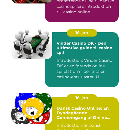
omfattende guide til danske
casinospillere Introduktion
til "casino online...
16. jan
Vinder Casino DK - Den
ultimative guide til casino
spil
Introduktion: Vinder Casino
DK er en førende online
spilplatform, der tiltaler
casino-entusiaster. U...
16. jan
Dansk Casino Online: En
Dybdegående
Gennemgang af Online
Casinoer i Danmark
Introduktion til Dansk