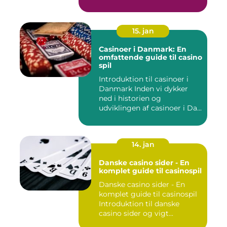
15. jan
Casinoer i Danmark: En
omfattende guide til casino
spil
Introduktion til casinoer i
Danmark Inden vi dykker
ned i historien og
udviklingen af casinoer i Da...
14. jan
Danske casino sider - En
komplet guide til casinospil
Danske casino sider - En
komplet guide til casinospil
Introduktion til danske
casino sider og vigt...