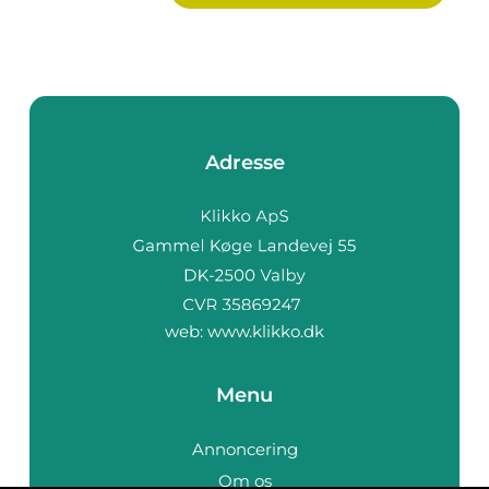
Adresse
web:
www.klikko.dk
Menu
Annoncering
Om os