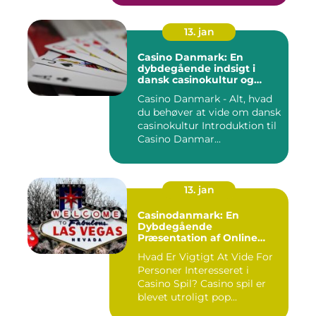
13. jan
Casino Danmark: En
dybdegående indsigt i
dansk casinokultur og
udviklingen af casinospil
Casino Danmark - Alt, hvad
du behøver at vide om dansk
casinokultur Introduktion til
Casino Danmar...
13. jan
Casinodanmark: En
Dybdegående
Præsentation af Online
Casino Spil I Danmark
Hvad Er Vigtigt At Vide For
Personer Interesseret i
Casino Spil? Casino spil er
blevet utroligt pop...