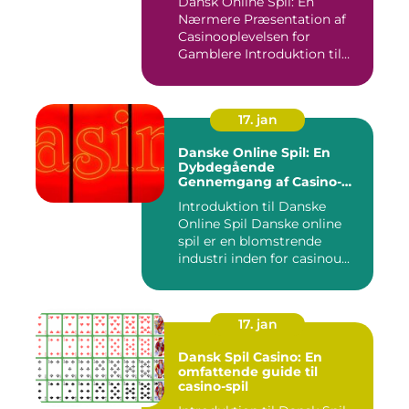
Dansk Online Spil: En
Nærmere Præsentation af
Casinooplevelsen for
Gamblere Introduktion til
Dansk...
17. jan
Danske Online Spil: En
Dybdegående
Gennemgang af Casino-
Underholdning
Introduktion til Danske
Online Spil Danske online
spil er en blomstrende
industri inden for casinou...
17. jan
Dansk Spil Casino: En
omfattende guide til
casino-spil