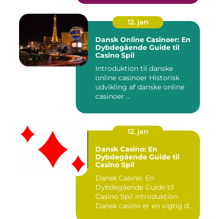
12. jan
Dansk Online Casinoer: En
Dybdegående Guide til
Casino Spil
Introduktion til danske
online casinoer Historisk
udvikling af danske online
casinoer ...
12. jan
Dansk Casino: En
Dybdegående Guide til
Casino Spil
Dansk Casino: En
Dybdegående Guide til
Casino Spil Introduktion
Dansk casino er en vigtig del
af c...