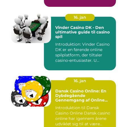
16. jan
Vinder Casino DK - Den
ultimative guide til casino
spil
Introduktion: Vinder Casino
DK er en førende online
spilplatform, der tiltaler
casino-entusiaster. U...
16. jan
Dansk Casino Online: En
Dybdegående
Gennemgang af Online
Casinoer i Danmark
Introduktion til Dansk
Casino Online Dansk casino
online har igennem årene
udviklet sig til at være...