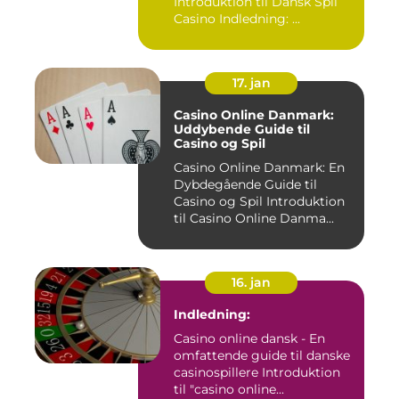
Introduktion til Dansk Spil
Casino Indledning: ...
17. jan
Casino Online Danmark:
Uddybende Guide til
Casino og Spil
Casino Online Danmark: En
Dybdegående Guide til
Casino og Spil Introduktion
til Casino Online Danma...
16. jan
Indledning:
Casino online dansk - En
omfattende guide til danske
casinospillere Introduktion
til "casino online...