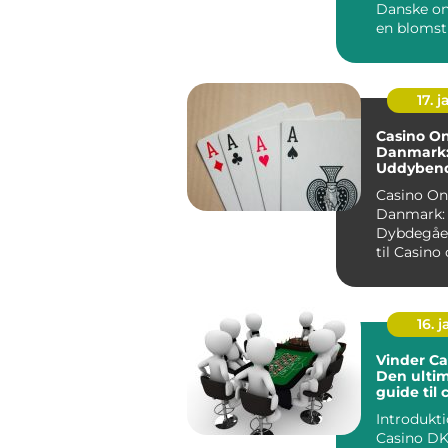
Danske onl
en blomst
industri i
casinou...
17. j
Casino On
Danmark
Uddybend
Casino og
Casino On
Danmark:
Dybdegåe
til Casino
Introdukti
Casino On
Danma...
16. j
Vinder Ca
Den ultim
guide til 
Introdukti
Casino DK