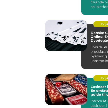
førende o
spilplatfo
tiltaler ca
entusiaster
15. j
Danske C
Online: E
Dybdegå
til Casino 
Hvis du er
entusiast e
nysgerrig 
komme in
spændinge
spille casin
15. j
Casinoer 
En omfat
guide til 
Introdukti
casinoer 