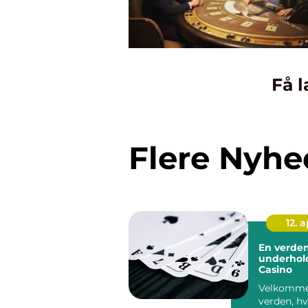
Få l
Flere Nyhe
12. 
En verden
underhol
Casino
Velkommen
verden, h