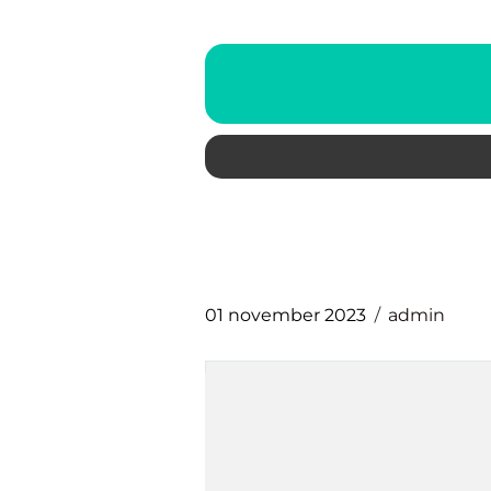
01 november 2023
admin