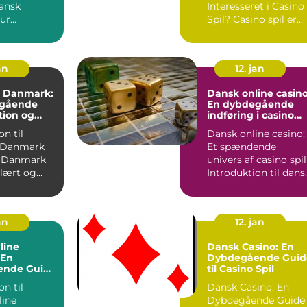
ansk
Interesseret i Casino
tur
Spil? Casino spil er
on til
blevet utroligt pop...
nmar...
an
12. jan
i Danmark:
Dansk online casino
egående
En dybdegående
tion og
indføring i casino
verdenen
on til
Dansk online casino:
ang
i Danmark
Et spændende
i Danmark
univers af casino spil
ulært og
Introduktion til dans
e emne for
online casino ...
an
12. jan
line
Dansk Casino: En
 En
Dybdegående Guid
ende Guide
til Casino Spil
Spil
on til
Dansk Casino: En
line
Dybdegående Guide