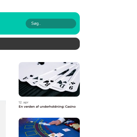
12. apr
En verden af underholdning: Casino