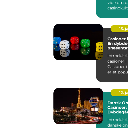
vide om d
casinokul
Introdukti
Casino Da
13. j
Casioner 
En dybd
præsenta
historisk
Introdukti
gennemg
casioner 
Casioner 
er et pop
spændend
persone...
12. j
Dansk On
Casinoer:
Dybdegå
til Casino 
Introdukti
danske on