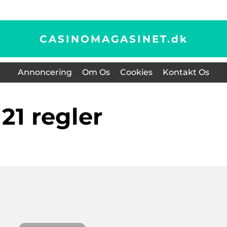
CASINOMAGASINET.
dk
Annoncering
Om Os
Cookies
Kontakt Os
21 regler