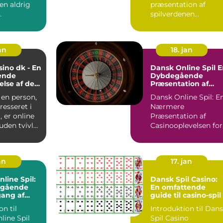
n aldrig
præsentation af
spilverdenen
rne synes
Introduktion til
 'Casino'
Casino Danske ...
an
18. jan
sino dk - En
Dansk Online Spil En
ende
Dybdegående
lse af den
Præsentation af
line
Casinooplevelsen
 en person,
Dansk Online Spil: E
rden
resseret i
Nærmere
, er online
Præsentation af
uden tvivl
Casinooplevelsen for
ø...
Gamblere
Introduktion til
Dansk...
an
17. jan
line Spil:
Dansk Spil Casino:
egående
En omfattende
ang af
guide til casino-spil
on til
Introduktion til Dan
dning
line Spil
Spil Casino