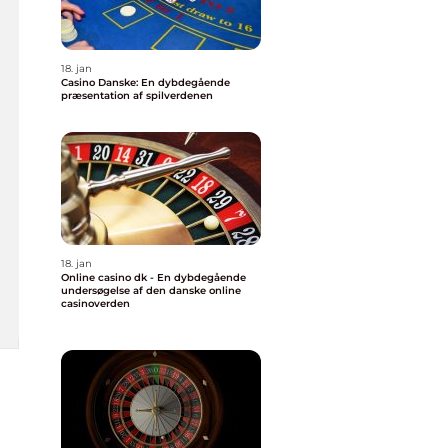
18. jan
Casino Danske: En dybdegående
præsentation af spilverdenen
18. jan
Online casino dk - En dybdegående
undersøgelse af den danske online
casinoverden